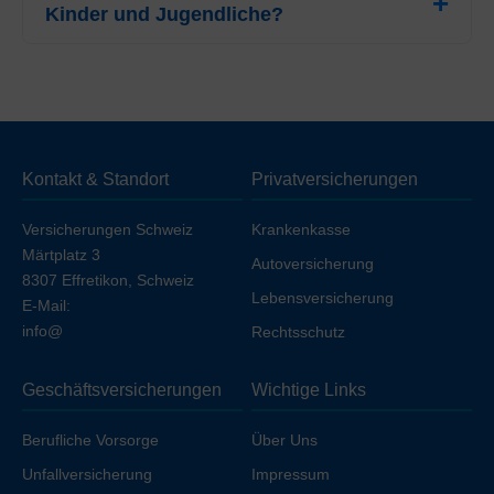
Kinder und Jugendliche?
Monat. Dieser Tarif bezieht sich auf das HMO-Modell
(FAVORIT SANTE) mit der höchsten Franchise (CHF
Ja, die
SWICA
gewährt in Nidwalden attraktive Rabatte.
2500).
Die Prämien für Kinder (bis 18 Jahre) starten bereits bei
CHF 68.45
(HMO-Modell, FAVORIT SANTE).
Jugendliche im Alter von 19 bis 25 Jahren profitieren
ebenfalls von vergünstigten Tarifen ab
CHF 178.95
Kontakt & Standort
Privatversicherungen
(HMO-Modell, FAVORIT SANTE) gegenüber der
Erwachsenenprämie.
Versicherungen Schweiz
Krankenkasse
Märtplatz 3
Autoversicherung
8307 Effretikon, Schweiz
Lebensversicherung
E-Mail:
info@
Rechtsschutz
Geschäftsversicherungen
Wichtige Links
Berufliche Vorsorge
Über Uns
Unfallversicherung
Impressum