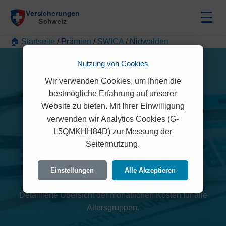
☰
🏠 Startseite
/
Prämien
/
SWICA
/
Nidwalden
Nutzung von Cookies
Wir verwenden Cookies, um Ihnen die
bestmögliche Erfahrung auf unserer
Website zu bieten. Mit Ihrer Einwilligung
verwenden wir Analytics Cookies (G-
L5QMKHH84D) zur Messung der
SWICA Prämien 2026
Seitennutzung.
(Nidwalden)
Einstellungen
Alle Akzeptieren
Detaillierte Übersicht der monatlichen Kosten für alle
Altersgruppen.