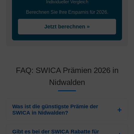
Individueller Vergleich
Berechnen Sie Ihre Ersparnis für 2026.
Jetzt berechnen »
FAQ: SWICA Prämien 2026 in
Nidwalden
Was ist die günstigste Prämie der
SWICA in Nidwalden?
Für das Jahr 2026 beträgt die günstigste Prämie der
SWICA
Gibt es bei der SWICA Rabatte für
für Erwachsene in Nidwalden
CHF 259.95
pro