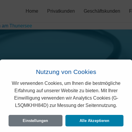
Home
Privatkunden
Geschäftskunden
n am Thunersee
Nutzung von Cookies
Wir verwenden Cookies, um Ihnen die bestmögliche
mien in Oberhofen am T
Erfahrung auf unserer Website zu bieten. Mit Ihrer
Einwilligung verwenden wir Analytics Cookies (G-
L5QMKHH84D) zur Messung der Seitennutzung.
eichsportale zeigen oft den günstigsten Preis
 2
gehört, berechnen wir Ihnen hier den exakten 
Einstellungen
Alle Akzeptieren