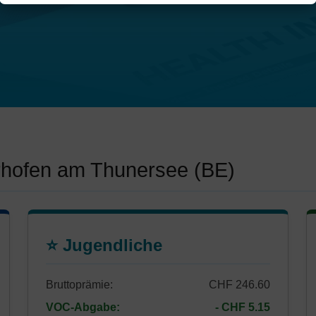
rhofen am Thunersee (BE)
⭐ Jugendliche
Bruttoprämie:
CHF 246.60
VOC-Abgabe:
- CHF 5.15