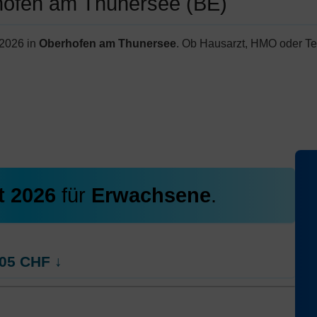
hofen am Thunersee (BE)
 2026 in
Oberhofen am Thunersee
. Ob Hausarzt, HMO oder Te
t 2026
für
Erwachsene
.
05
CHF
↓
CE
Hausarzt Modell:
FAVORIT MEDPHARM