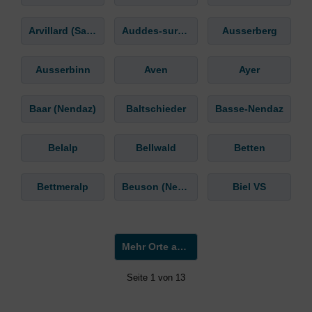
Arvillard (Salins)
Auddes-sur-Riddes
Ausserberg
Ausserbinn
Aven
Ayer
Baar (Nendaz)
Baltschieder
Basse-Nendaz
Belalp
Bellwald
Betten
Bettmeralp
Beuson (Nendaz)
Biel VS
Mehr Orte anzeigen »
Seite 1 von 13