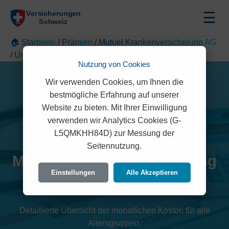
☰
🏠 Startseite
/
Prämien
/
Mutuel Krankenversicherung AG
/
Uri
Nutzung von Cookies
Wir verwenden Cookies, um Ihnen die
bestmögliche Erfahrung auf unserer
Website zu bieten. Mit Ihrer Einwilligung
verwenden wir Analytics Cookies (G-
L5QMKHH84D) zur Messung der
Seitennutzung.
Mutuel Krankenversicherung
Einstellungen
Alle Akzeptieren
AG Prämien 2026 (Uri)
Detaillierte Übersicht der monatlichen Kosten für alle
Altersgruppen.