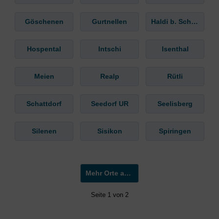
Göschenen
Gurtnellen
Haldi b. Schattdorf
Hospental
Intschi
Isenthal
Meien
Realp
Rütli
Schattdorf
Seedorf UR
Seelisberg
Silenen
Sisikon
Spiringen
Mehr Orte anzeigen »
Seite 1 von 2