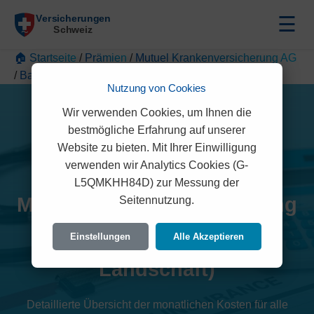
☰
🏠 Startseite
/
Prämien
/
Mutuel Krankenversicherung AG
/
Basel-Landschaft
Nutzung von Cookies
Wir verwenden Cookies, um Ihnen die
bestmögliche Erfahrung auf unserer
Website zu bieten. Mit Ihrer Einwilligung
verwenden wir Analytics Cookies (G-
L5QMKHH84D) zur Messung der
Mutuel Krankenversicherung
Seitennutzung.
AG Prämien 2026 (Basel-
Einstellungen
Alle Akzeptieren
Landschaft)
Detaillierte Übersicht der monatlichen Kosten für alle