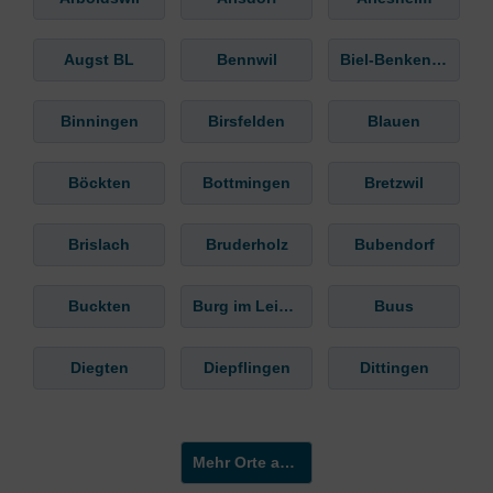
Augst BL
Bennwil
Biel-Benken BL
Binningen
Birsfelden
Blauen
Böckten
Bottmingen
Bretzwil
Brislach
Bruderholz
Bubendorf
Buckten
Burg im Leimental
Buus
Diegten
Diepflingen
Dittingen
Mehr Orte anzeigen »