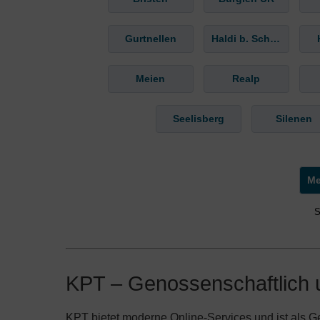
Gurtnellen
Haldi b. Schattdorf
Meien
Realp
Seelisberg
Silenen
S
KPT – Genossenschaftlich u
KPT bietet moderne Online-Services und ist als Ge