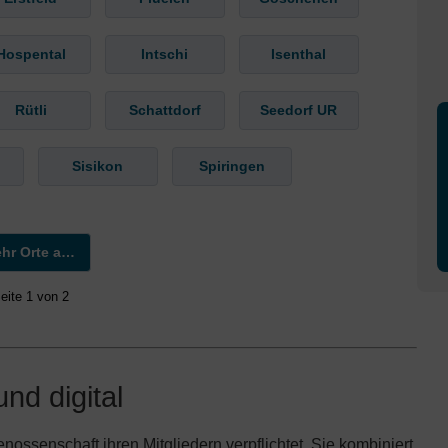
Hospental
Intschi
Isenthal
Rütli
Schattdorf
Seedorf UR
Sisikon
Spiringen
Mehr Orte anzeigen »
eite 1 von 2
nd digital
nossenschaft ihren Mitgliedern verpflichtet. Sie kombiniert