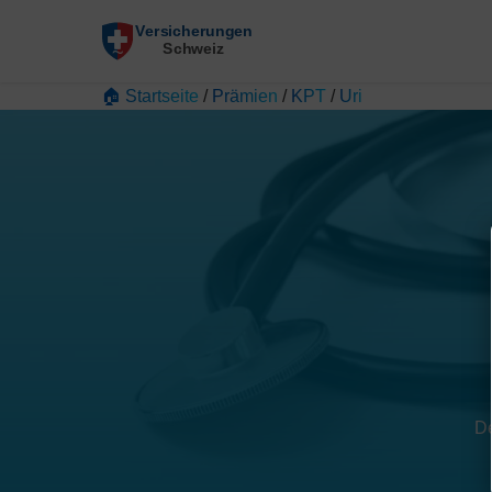
🏠 Startseite
/
Prämien
/
KPT
/
Uri
De