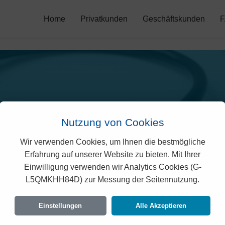
Home
Privatkunden
Geschäftskunden
Nutzung von Cookies
Wir verwenden Cookies, um Ihnen die bestmögliche
Erfahrung auf unserer Website zu bieten. Mit Ihrer
KPT Prämien 2026 (Uri)
Einwilligung verwenden wir Analytics Cookies (G-
L5QMKHH84D) zur Messung der Seitennutzung.
taillierte Übersicht der monatlichen Kosten für alle Altersgrupp
Einstellungen
Alle Akzeptieren