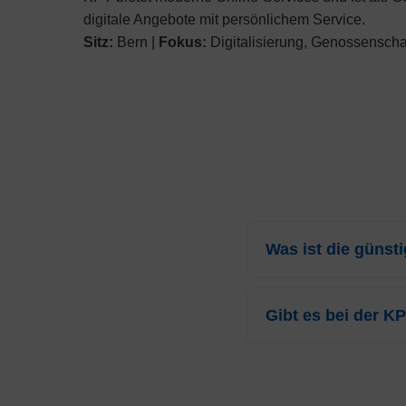
digitale Angebote mit persönlichem Service.
Sitz:
Bern |
Fokus:
Digitalisierung, Genossenscha
Was ist die günst
Für das Jahr 2026 beträ
bezieht sich auf das W
Gibt es bei der K
Ja, die
KPT
gewährt in U
(Weitere-Modell, KPTwin
Tarifen ab
CHF 191.95
(