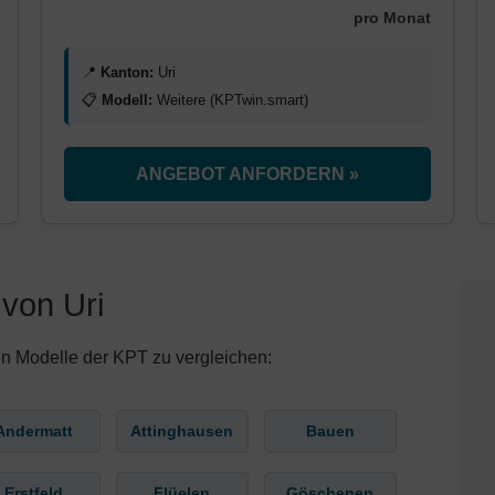
pro Monat
📍
Kanton:
Uri
📋
Modell:
Weitere (KPTwin.smart)
ANGEBOT ANFORDERN »
von Uri
en Modelle der KPT zu vergleichen:
Andermatt
Attinghausen
Bauen
Erstfeld
Flüelen
Göschenen