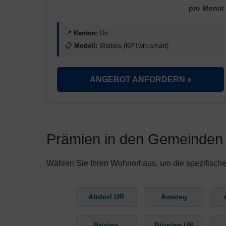
pro Monat
📍
Kanton:
Uri
📋
Modell:
Weitere (KPTwin.smart)
ANGEBOT ANFORDERN »
Prämien in den Gemeinden 
Wählen Sie Ihren Wohnort aus, um die spezifisch
Altdorf UR
Amsteg
Bristen
Bürglen UR