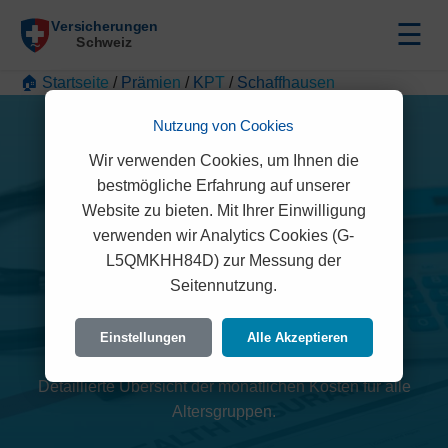
☰
🏠 Startseite
/
Prämien
/
KPT
/
Schaffhausen
Nutzung von Cookies
Wir verwenden Cookies, um Ihnen die
bestmögliche Erfahrung auf unserer
Website zu bieten. Mit Ihrer Einwilligung
verwenden wir Analytics Cookies (G-
L5QMKHH84D) zur Messung der
KPT Prämien 2026
Seitennutzung.
(Schaffhausen)
Einstellungen
Alle Akzeptieren
Detaillierte Übersicht der monatlichen Kosten für alle
Altersgruppen.