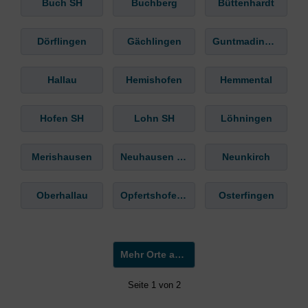
Buch SH
Buchberg
Büttenhardt
Dörflingen
Gächlingen
Guntmadingen
Hallau
Hemishofen
Hemmental
Hofen SH
Lohn SH
Löhningen
Merishausen
Neuhausen am Rheinfall
Neunkirch
Oberhallau
Opfertshofen SH
Osterfingen
Mehr Orte anzeigen »
Seite 1 von 2