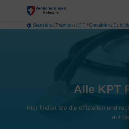
🏠 Startseite
/
Prämien
/
KPT
/
Obwalden
/
St. Ni
Alle KPT 
Hier finden Sie die offiziellen und r
auf d