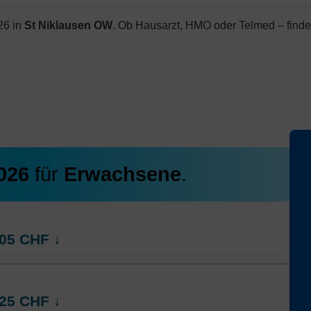
26 in
St Niklausen OW
. Ob Hausarzt, HMO oder Telmed – finde
2026
für
Erwachsene
.
05
CHF
↓
rt
Hausarzt Modell:
KPTwin.doc
25
CHF
↓
Ohne Unfalldeckung:
322.35