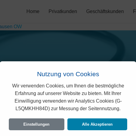
Home
Privatkunden
Geschäftskunden
klausen OW
Nutzung von Cookies
Wir verwenden Cookies, um Ihnen die bestmögliche
Prämien in St Niklausen
Erfahrung auf unserer Website zu bieten. Mit Ihrer
Einwilligung verwenden wir Analytics Cookies (G-
L5QMKHH84D) zur Messung der Seitennutzung.
echtlich geprüften Prämien der KPT für St Nikl
en Vorgaben des Bundesamtes für Gesundheit 
Einstellungen
Alle Akzeptieren