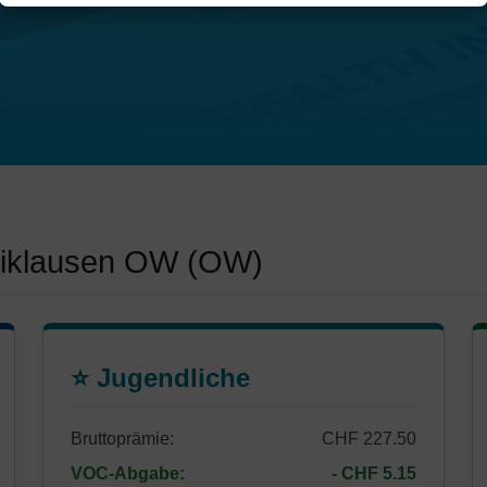
 Niklausen OW (OW)
⭐ Jugendliche
Bruttoprämie:
CHF 227.50
VOC-Abgabe:
- CHF 5.15