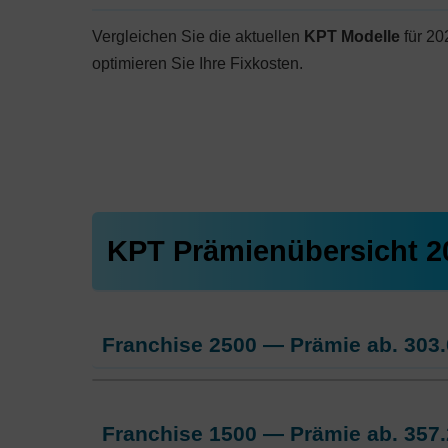
Vergleichen Sie die aktuellen
KPT Modelle
für 20
optimieren Sie Ihre Fixkosten.
KPT Prämienübersicht 
Franchise 2500 — Prämie ab.
303.
Weitere Modelle Modell:
KPTwin.sma
Franchise 1500 — Prämie ab.
357.
Ohne Unfalldeckung:
303.05