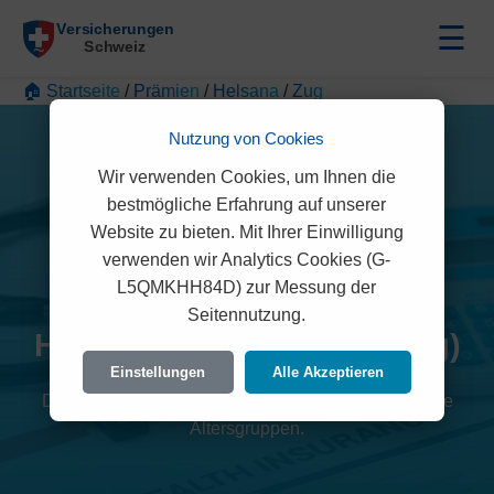
☰
🏠 Startseite
/
Prämien
/
Helsana
/
Zug
Nutzung von Cookies
Wir verwenden Cookies, um Ihnen die
bestmögliche Erfahrung auf unserer
Website zu bieten. Mit Ihrer Einwilligung
verwenden wir Analytics Cookies (G-
L5QMKHH84D) zur Messung der
Seitennutzung.
Helsana Prämien 2026 (Zug)
Einstellungen
Alle Akzeptieren
Detaillierte Übersicht der monatlichen Kosten für alle
Altersgruppen.