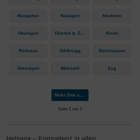
Morgarten
Neuägeri
Neuheim
Oberägeri
Oberwil b. Zug
Risch
Rotkreuz
Sihlbrugg
Steinhausen
Unterägeri
Walchwil
Zug
Mehr Orte anzeigen »
Seite 1 von 2
Helsana – Kompetenz in allen