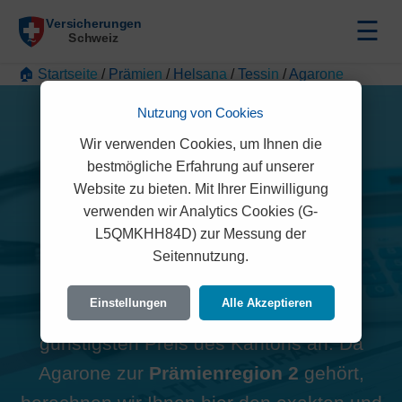
☰
🏠 Startseite
/
Prämien
/
Helsana
/
Tessin
/
Agarone
Nutzung von Cookies
Wir verwenden Cookies, um Ihnen die
bestmögliche Erfahrung auf unserer
Alle Helsana Prämien in
Website zu bieten. Mit Ihrer Einwilligung
verwenden wir Analytics Cookies (G-
Agarone (6597)
L5QMKHH84D) zur Messung der
Seitennutzung.
Hinweis zur Region:
Viele
Einstellungen
Alle Akzeptieren
Vergleichsportale zeigen oft den
günstigsten Preis des Kantons an. Da
Agarone zur
Prämienregion 2
gehört,