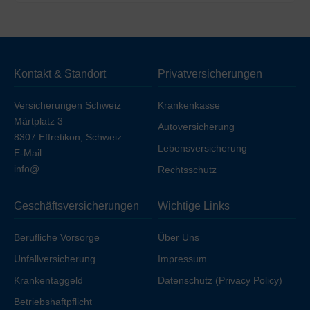
Hausarzt-, HMO- und Standard-Tarife.
Die oben genannten Preise beziehen sich auf die
Deckung
ohne Unfall (unfallausgeschlossen)
. Wenn
Sie die Unfalldeckung einschließen möchten, erhöht
sich die Prämie geringfügig, sofern Sie nicht bereits über
Kontakt & Standort
Privatversicherungen
Ihren Arbeitgeber unfallversichert sind.
Versicherungen Schweiz
Krankenkasse
Märtplatz 3
Autoversicherung
8307 Effretikon, Schweiz
Lebensversicherung
E-Mail:
info@
Rechtsschutz
Geschäftsversicherungen
Wichtige Links
Berufliche Vorsorge
Über Uns
Unfallversicherung
Impressum
Krankentaggeld
Datenschutz (Privacy Policy)
Betriebshaftpflicht