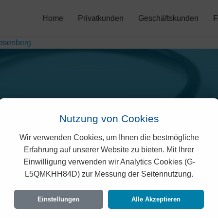
Home
Privatkunden
Geschäftskunden
esenberg
Nutzung von Cookies
Wir verwenden Cookies, um Ihnen die bestmögliche
ana Prämien in Wiesenb
Erfahrung auf unserer Website zu bieten. Mit Ihrer
Einwilligung verwenden wir Analytics Cookies (G-
L5QMKHH84D) zur Messung der Seitennutzung.
rechtlich geprüften Prämien der Helsana für Wie
en Vorgaben des Bundesamtes für Gesundheit 
Einstellungen
Alle Akzeptieren