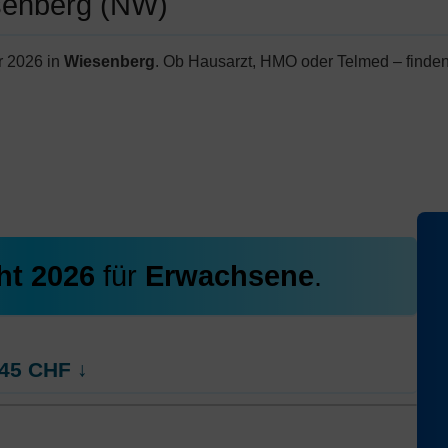
esenberg (NW)
r 2026 in
Wiesenberg
. Ob Hausarzt, HMO oder Telmed – finden
ht 2026
für
Erwachsene
.
45
CHF
↓
ed
Hausarzt Modell:
BeneFit PLUS Hausarzt R1