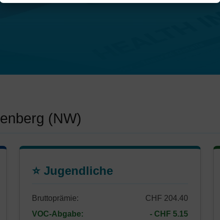
senberg (NW)
⭐ Jugendliche
Bruttoprämie:
CHF 204.40
VOC-Abgabe:
- CHF 5.15