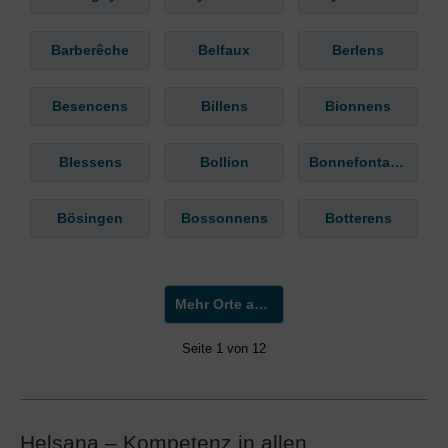
Barberêche
Belfaux
Berlens
Besencens
Billens
Bionnens
Blessens
Bollion
Bonnefontaine
Bösingen
Bossonnens
Botterens
Mehr Orte anzeigen »
Seite 1 von 12
Helsana – Kompetenz in allen