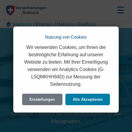
☰
🏠 Startseite
/
Prämien
/
Helsana
/
Freiburg
Nutzung von Cookies
Wir verwenden Cookies, um Ihnen die
bestmögliche Erfahrung auf unserer
Website zu bieten. Mit Ihrer Einwilligung
verwenden wir Analytics Cookies (G-
L5QMKHH84D) zur Messung der
Helsana Prämien 2026
Seitennutzung.
(Freiburg)
Einstellungen
Alle Akzeptieren
Detaillierte Übersicht der monatlichen Kosten für alle
Altersgruppen.