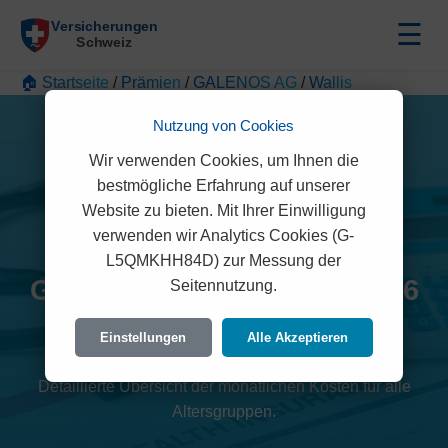
☰
🏠 Startseite
/
Prämien
/
GALENOS AG
/
Wallis
Nutzung von Cookies
Wir verwenden Cookies, um Ihnen die
bestmögliche Erfahrung auf unserer
Website zu bieten. Mit Ihrer Einwilligung
verwenden wir Analytics Cookies (G-
L5QMKHH84D) zur Messung der
GALENOS AG Prämien 2026
Seitennutzung.
(Wallis)
Einstellungen
Alle Akzeptieren
Detaillierte Übersicht der monatlichen Kosten für alle
Altersgruppen.