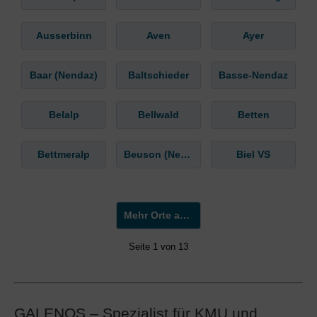
Ausserbinn
Aven
Ayer
Baar (Nendaz)
Baltschieder
Basse-Nendaz
Belalp
Bellwald
Betten
Bettmeralp
Beuson (Nendaz)
Biel VS
Mehr Orte anzeigen »
Seite 1 von 13
GALENOS – Spezialist für KMU und