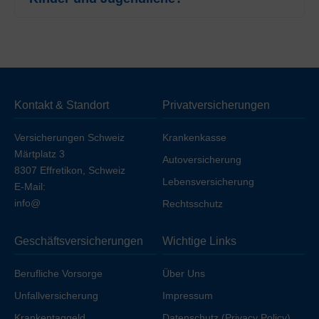
Weitere-Modell (Combi Care) mit der höchsten
Ja, die
GALENOS AG
gewährt in Appenzell I. attraktive
Franchise (CHF 2500).
Rabatte. Die Prämien für Kinder (bis 18 Jahre) starten
bereits bei
CHF 64.55
(Weitere-Modell, Tel Doc).
Jugendliche im Alter von 19 bis 25 Jahren profitieren
ebenfalls von vergünstigten Tarifen ab
CHF 192.45
Kontakt & Standort
Privatversicherungen
(Hausarzt-Modell, Med Direct) gegenüber der
Erwachsenenprämie.
Versicherungen Schweiz
Krankenkasse
Märtplatz 3
Autoversicherung
8307 Effretikon, Schweiz
Lebensversicherung
E-Mail:
info@
Rechtsschutz
Geschäftsversicherungen
Wichtige Links
Berufliche Vorsorge
Über Uns
Unfallversicherung
Impressum
Krankentaggeld
Datenschutz (Privacy Policy)