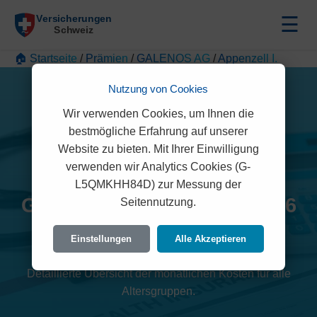
☰
🏠 Startseite
/
Prämien
/
GALENOS AG
/
Appenzell I.
Nutzung von Cookies
Wir verwenden Cookies, um Ihnen die
bestmögliche Erfahrung auf unserer
Website zu bieten. Mit Ihrer Einwilligung
verwenden wir Analytics Cookies (G-
L5QMKHH84D) zur Messung der
GALENOS AG Prämien 2026
Seitennutzung.
(Appenzell I.)
Einstellungen
Alle Akzeptieren
Detaillierte Übersicht der monatlichen Kosten für alle
Altersgruppen.