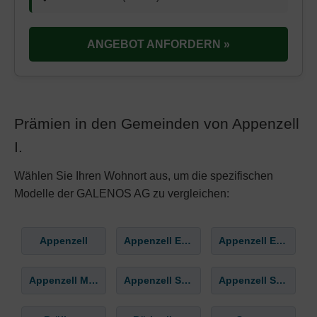
ANGEBOT ANFORDERN »
Prämien in den Gemeinden von Appenzell
I.
Wählen Sie Ihren Wohnort aus, um die spezifischen
Modelle der GALENOS AG zu vergleichen:
Appenzell
Appenzell Eggerstanden
Appenzell Enggenhütten
Appenzell Meistersrüte
Appenzell Schlatt
Appenzell Steinegg