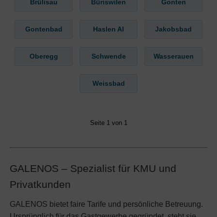
Brülisau
Büriswilen
Gonten
Gontenbad
Haslen AI
Jakobsbad
Oberegg
Schwende
Wasserauen
Weissbad
Seite 1 von 1
GALENOS – Spezialist für KMU und
Privatkunden
GALENOS bietet faire Tarife und persönliche Betreuung.
Ursprünglich für das Gastgewerbe gegründet, steht sie