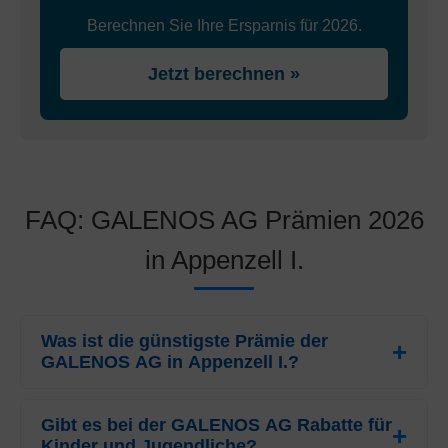
Berechnen Sie Ihre Ersparnis für 2026.
Jetzt berechnen »
FAQ: GALENOS AG Prämien 2026
in Appenzell I.
Was ist die günstigste Prämie der
GALENOS AG in Appenzell I.?
Für das Jahr 2026 beträgt die günstigste Prämie der
GALENOS AG
Gibt es bei der GALENOS AG Rabatte für
für Erwachsene in Appenzell I.
CHF
Kinder und Jugendliche?
273.95
pro Monat. Dieser Tarif bezieht sich auf das