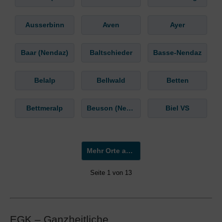
Ausserbinn
Aven
Ayer
Baar (Nendaz)
Baltschieder
Basse-Nendaz
Belalp
Bellwald
Betten
Bettmeralp
Beuson (Nendaz)
Biel VS
Mehr Orte anzeigen »
Seite 1 von 13
EGK – Ganzheitliche