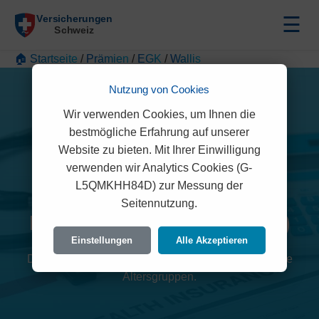
☰
🏠 Startseite
/
Prämien
/
EGK
/
Wallis
Nutzung von Cookies
Wir verwenden Cookies, um Ihnen die
bestmögliche Erfahrung auf unserer
Website zu bieten. Mit Ihrer Einwilligung
verwenden wir Analytics Cookies (G-
L5QMKHH84D) zur Messung der
Seitennutzung.
EGK Prämien 2026 (Wallis)
Einstellungen
Alle Akzeptieren
Detaillierte Übersicht der monatlichen Kosten für alle
Altersgruppen.