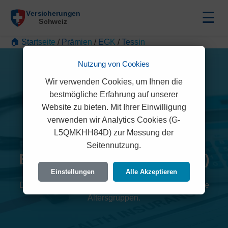
☰
🏠 Startseite
/
Prämien
/
EGK
/
Tessin
Nutzung von Cookies
Wir verwenden Cookies, um Ihnen die
bestmögliche Erfahrung auf unserer
Website zu bieten. Mit Ihrer Einwilligung
verwenden wir Analytics Cookies (G-
L5QMKHH84D) zur Messung der
Seitennutzung.
EGK Prämien 2026 (Tessin)
Einstellungen
Alle Akzeptieren
Detaillierte Übersicht der monatlichen Kosten für alle
Altersgruppen.