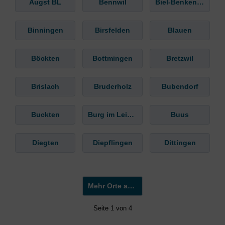
Augst BL
Bennwil
Biel-Benken BL
Binningen
Birsfelden
Blauen
Böckten
Bottmingen
Bretzwil
Brislach
Bruderholz
Bubendorf
Buckten
Burg im Leimental
Buus
Diegten
Diepflingen
Dittingen
Mehr Orte anzeigen »
Seite 1 von 4