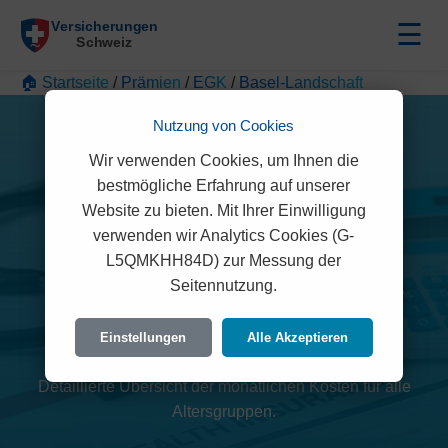
☰
🏠 Startseite
/
Prämien
/
EGK
/
Basel-Landschaft
Nutzung von Cookies
Wir verwenden Cookies, um Ihnen die
bestmögliche Erfahrung auf unserer
Website zu bieten. Mit Ihrer Einwilligung
verwenden wir Analytics Cookies (G-
L5QMKHH84D) zur Messung der
EGK Prämien 2026 (Basel-
Seitennutzung.
Landschaft)
Einstellungen
Alle Akzeptieren
Detaillierte Übersicht der monatlichen Kosten für alle
Altersgruppen.