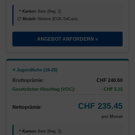
📍
Kanton:
Bern (Reg. 2)
📋
Modell:
Weitere (EGK-TelCare)
ANGEBOT ANFORDERN »
⭐ Jugendliche (19-25)
Bruttoprämie:
CHF 240.60
Gesetzlicher Abschlag (VOC):
- CHF 5.15
CHF 235.45
Nettoprämie:
pro Monat
📍
Kanton:
Bern (Reg. 2)