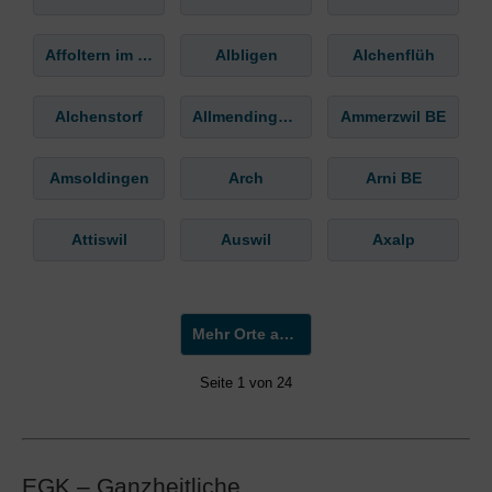
Affoltern im Emmental
Albligen
Alchenflüh
Alchenstorf
Allmendingen b. Bern
Ammerzwil BE
Amsoldingen
Arch
Arni BE
Attiswil
Auswil
Axalp
Mehr Orte anzeigen »
Seite 1 von 24
EGK – Ganzheitliche