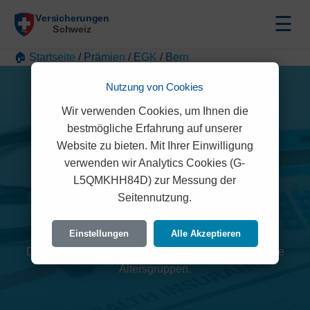
☰
🏠 Startseite
/
Prämien
/
EGK
/
Bern
Nutzung von Cookies
Wir verwenden Cookies, um Ihnen die
bestmögliche Erfahrung auf unserer
Website zu bieten. Mit Ihrer Einwilligung
verwenden wir Analytics Cookies (G-
L5QMKHH84D) zur Messung der
Seitennutzung.
EGK Prämien 2026 (Bern)
Einstellungen
Alle Akzeptieren
Detaillierte Übersicht der monatlichen Kosten für alle
Altersgruppen.