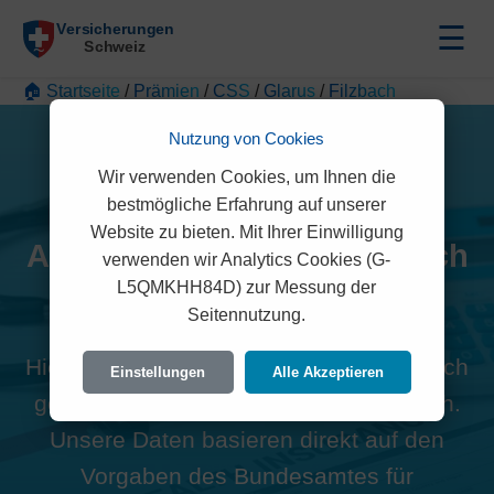
☰
🏠 Startseite
/
Prämien
/
CSS
/
Glarus
/
Filzbach
Nutzung von Cookies
Wir verwenden Cookies, um Ihnen die
bestmögliche Erfahrung auf unserer
Website zu bieten. Mit Ihrer Einwilligung
Alle CSS Prämien in Filzbach
verwenden wir Analytics Cookies (G-
L5QMKHH84D) zur Messung der
(8757)
Seitennutzung.
Hier finden Sie die offiziellen und rechtlich
Einstellungen
Alle Akzeptieren
geprüften Prämien der CSS für Filzbach.
Unsere Daten basieren direkt auf den
Vorgaben des Bundesamtes für