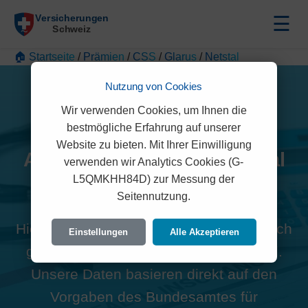
☰
🏠 Startseite
/
Prämien
/
CSS
/
Glarus
/
Netstal
Nutzung von Cookies
Wir verwenden Cookies, um Ihnen die
bestmögliche Erfahrung auf unserer
Website zu bieten. Mit Ihrer Einwilligung
Alle CSS Prämien in Netstal
verwenden wir Analytics Cookies (G-
L5QMKHH84D) zur Messung der
(8754)
Seitennutzung.
Hier finden Sie die offiziellen und rechtlich
Einstellungen
Alle Akzeptieren
geprüften Prämien der CSS für Netstal.
Unsere Daten basieren direkt auf den
Vorgaben des Bundesamtes für