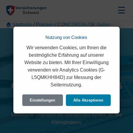
☰
🏠 Startseite
/
Prämien
/
CONCORDIA
/
St. Gallen
Nutzung von Cookies
Wir verwenden Cookies, um Ihnen die
bestmögliche Erfahrung auf unserer
Website zu bieten. Mit Ihrer Einwilligung
verwenden wir Analytics Cookies (G-
L5QMKHH84D) zur Messung der
CONCORDIA Prämien 2026
Seitennutzung.
(St. Gallen)
Einstellungen
Alle Akzeptieren
Detaillierte Übersicht der monatlichen Kosten für alle
Altersgruppen.