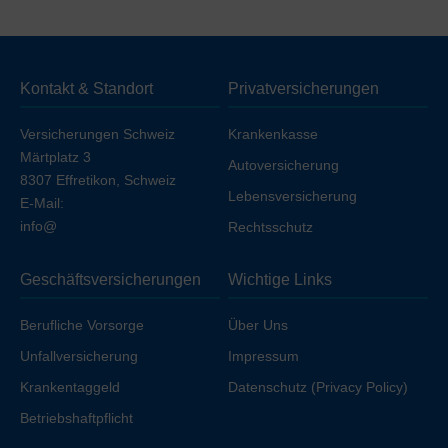
Deckung
ohne Unfall (unfallausgeschlossen)
. Wenn
Sie die Unfalldeckung einschließen möchten, erhöht
sich die Prämie geringfügig, sofern Sie nicht bereits über
Kontakt & Standort
Privatversicherungen
Ihren Arbeitgeber unfallversichert sind.
Versicherungen Schweiz
Krankenkasse
Märtplatz 3
Autoversicherung
8307 Effretikon, Schweiz
Lebensversicherung
E-Mail:
info@
Rechtsschutz
Geschäftsversicherungen
Wichtige Links
Berufliche Vorsorge
Über Uns
Unfallversicherung
Impressum
Krankentaggeld
Datenschutz (Privacy Policy)
Betriebshaftpflicht