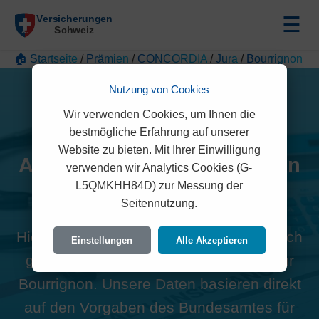
☰
🏠 Startseite
/
Prämien
/
CONCORDIA
/
Jura
/
Bourrignon
Nutzung von Cookies
Wir verwenden Cookies, um Ihnen die
bestmögliche Erfahrung auf unserer
Website zu bieten. Mit Ihrer Einwilligung
Alle CONCORDIA Prämien in
verwenden wir Analytics Cookies (G-
L5QMKHH84D) zur Messung der
Bourrignon (2803)
Seitennutzung.
Hier finden Sie die offiziellen und rechtlich
Einstellungen
Alle Akzeptieren
geprüften Prämien der CONCORDIA für
Bourrignon. Unsere Daten basieren direkt
auf den Vorgaben des Bundesamtes für