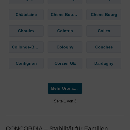
Châtelaine
Chêne-Bougeries
Chêne-Bourg
Choulex
Cointrin
Collex
Collonge-Bellerive
Cologny
Conches
Confignon
Corsier GE
Dardagny
Mehr Orte anzeigen »
Seite 1 von 3
CONCORDIA – Stabilität für Familien