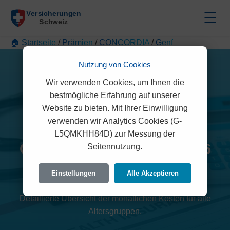
☰
🏠 Startseite
/
Prämien
/
CONCORDIA
/
Genf
Nutzung von Cookies
Wir verwenden Cookies, um Ihnen die
bestmögliche Erfahrung auf unserer
Website zu bieten. Mit Ihrer Einwilligung
verwenden wir Analytics Cookies (G-
L5QMKHH84D) zur Messung der
CONCORDIA Prämien 2026
Seitennutzung.
(Genf)
Einstellungen
Alle Akzeptieren
Detaillierte Übersicht der monatlichen Kosten für alle
Altersgruppen.