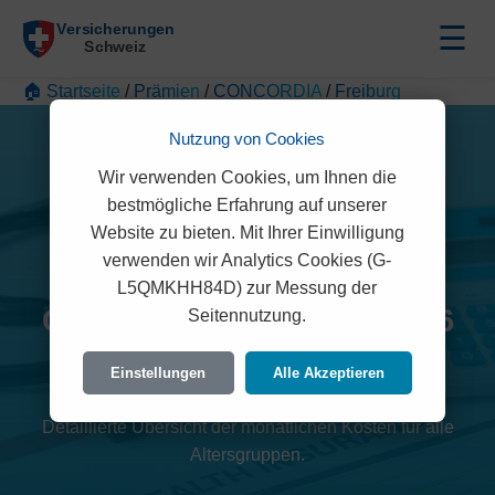
☰
🏠 Startseite
/
Prämien
/
CONCORDIA
/
Freiburg
Nutzung von Cookies
Wir verwenden Cookies, um Ihnen die
bestmögliche Erfahrung auf unserer
Website zu bieten. Mit Ihrer Einwilligung
verwenden wir Analytics Cookies (G-
L5QMKHH84D) zur Messung der
CONCORDIA Prämien 2026
Seitennutzung.
(Freiburg)
Einstellungen
Alle Akzeptieren
Detaillierte Übersicht der monatlichen Kosten für alle
Altersgruppen.