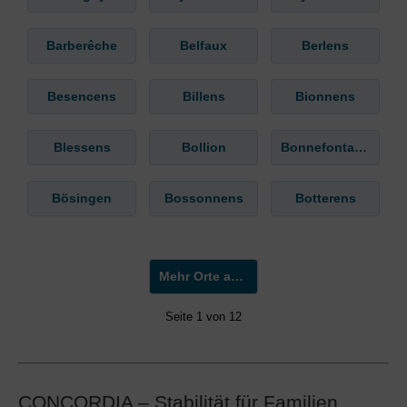
Barberêche
Belfaux
Berlens
Besencens
Billens
Bionnens
Blessens
Bollion
Bonnefontaine
Bösingen
Bossonnens
Botterens
Mehr Orte anzeigen »
Seite 1 von 12
CONCORDIA – Stabilität für Familien