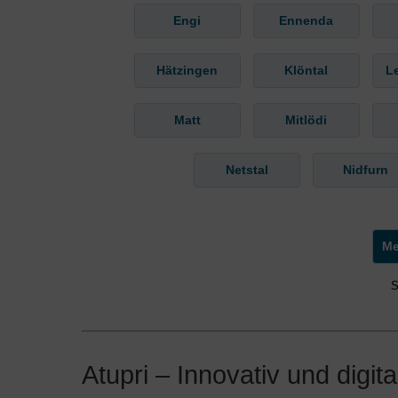
Engi
Ennenda
Hätzingen
Klöntal
L
Matt
Mitlödi
Netstal
Nidfurn
S
Atupri – Innovativ und digita