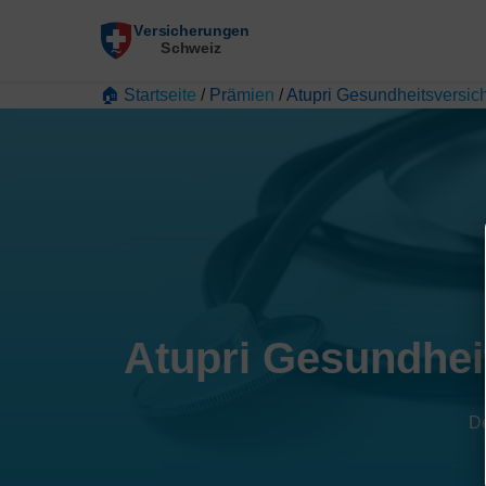
🏠 Startseite
/
Prämien
/
Atupri Gesundheitsversi
Atupri Gesundhei
De