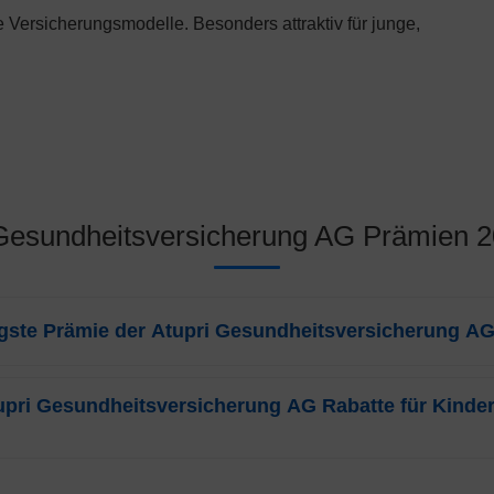
le Versicherungsmodelle. Besonders attraktiv für junge,
Gesundheitsversicherung AG Prämien 2
igste Prämie der Atupri Gesundheitsversicherung AG
gt die günstigste Prämie der
Atupri Gesundheitsversicherung AG
tupri Gesundheitsversicherung AG Rabatte für Kinde
Monat. Dieser Tarif bezieht sich auf das Weitere-Modell (SmartCare)
heitsversicherung AG
gewährt in Glarus attraktive Rabatte. Die Präm