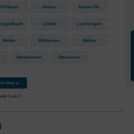
Filzbach
Glarus
Haslen GL
euggelbach
Linthal
Luchsingen
Mollis
Mühlehorn
Näfels
Niederurnen
Oberurnen
Mehr Orte anzeigen »
eite 1 von 2
l