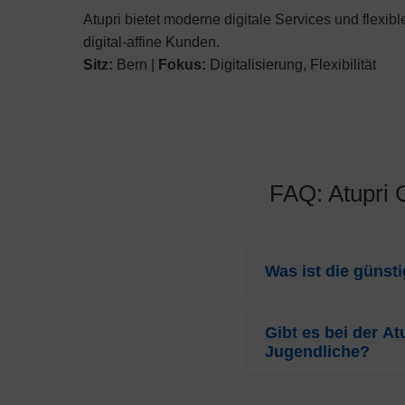
Atupri bietet moderne digitale Services und flexib
digital-affine Kunden.
Sitz:
Bern |
Fokus:
Digitalisierung, Flexibilität
FAQ: Atupri 
Was ist die günst
Für das Jahr 2026 beträ
Glarus
Gibt es bei der A
CHF 307.25
pro 
Jugendliche?
Franchise (CHF 2500).
Ja, die
Atupri Gesund