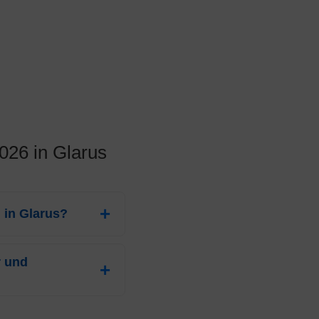
026 in Glarus
 in Glarus?
für Erwachsene in
r und
 mit der höchsten
ien für Kinder (bis 18