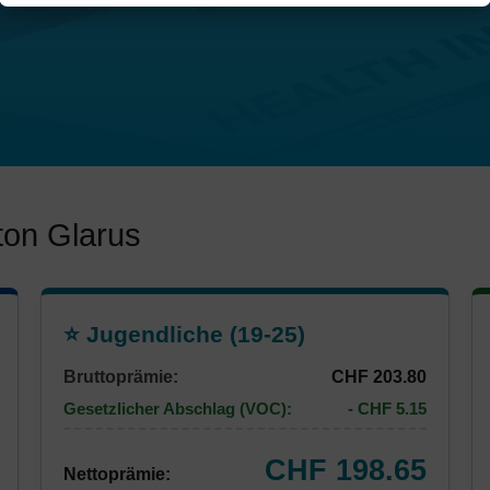
ton Glarus
⭐ Jugendliche (19-25)
Bruttoprämie:
CHF 203.80
Gesetzlicher Abschlag (VOC):
- CHF 5.15
CHF 198.65
Nettoprämie: