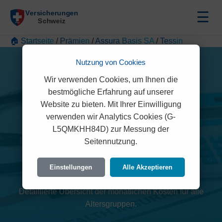
☰
🏠 Startseite
/
Prämien
/
Assura Basis SA
/
Tessin
Nutzung von Cookies
Wir verwenden Cookies, um Ihnen die
bestmögliche Erfahrung auf unserer
Website zu bieten. Mit Ihrer Einwilligung
verwenden wir Analytics Cookies (G-
L5QMKHH84D) zur Messung der
Assura Basis SA Prämien
Seitennutzung.
2026 (Tessin)
Einstellungen
Alle Akzeptieren
Detaillierte Übersicht der monatlichen Kosten für alle
Altersgruppen.