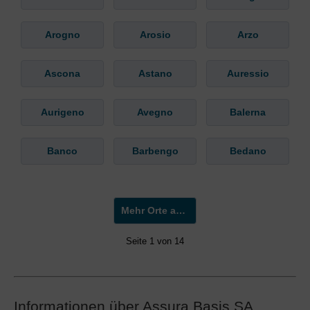
Arogno
Arosio
Arzo
Ascona
Astano
Auressio
Aurigeno
Avegno
Balerna
Banco
Barbengo
Bedano
Mehr Orte anzeigen »
Seite 1 von 14
Informationen über Assura Basis SA