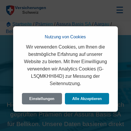
☰
🏠 Startseite
/
Prämien
/
Assura Basis SA
/
Aargau
/
Bellikon
Nutzung von Cookies
Wir verwenden Cookies, um Ihnen die
bestmögliche Erfahrung auf unserer
Website zu bieten. Mit Ihrer Einwilligung
verwenden wir Analytics Cookies (G-
Alle Assura Basis SA
L5QMKHH84D) zur Messung der
Seitennutzung.
Prämien in Bellikon (5454)
Einstellungen
Alle Akzeptieren
Hier finden Sie die offiziellen und rechtlich
geprüften Prämien der Assura Basis SA
für Bellikon. Unsere Daten basieren direkt