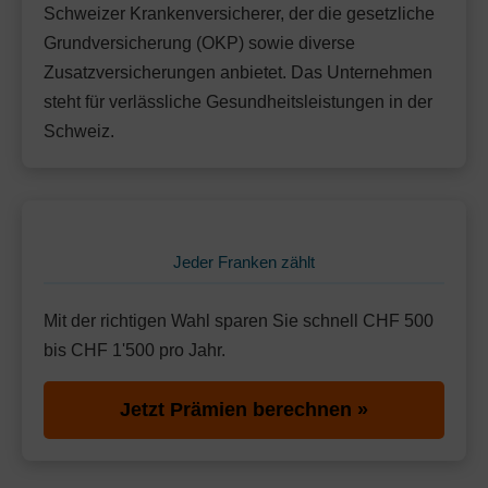
Mit Unfalldeckung:
Schweizer Krankenversicherer, der die gesetzliche
Ohne Unfalldeckung:
105.05
91.95
Standard Modell:
Grundversicherung
Grundversicherung (OKP) sowie diverse
Mit Unfalldeckung:
Ohne Unfalldeckung:
99.25
91.85
Hausarzt Modell:
PreventoMed
Zusatzversicherungen anbietet. Das Unternehmen
Mit Unfalldeckung:
99.15
Ohne Unfalldeckung:
steht für verlässliche Gesundheitsleistungen in der
97.35
Standard Modell:
Grundversicherung
Schweiz.
Mit Unfalldeckung:
Ohne Unfalldeckung:
105.05
97.25
Mit Unfalldeckung:
104.95
Standard Modell:
Grundversicherung
Ohne Unfalldeckung:
102.65
Mit Unfalldeckung:
110.75
Jeder Franken zählt
Mit der richtigen Wahl sparen Sie schnell CHF 500
bis CHF 1'500 pro Jahr.
Jetzt Prämien berechnen »