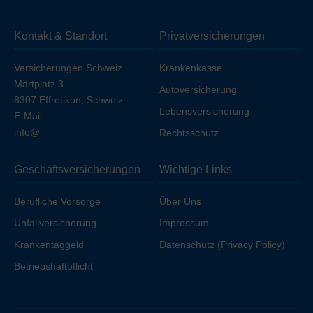
Sie die Unfalldeckung einschließen möchten, erhöht
sich die Prämie geringfügig, sofern Sie nicht bereits über
Kontakt & Standort
Privatversicherungen
Ihren Arbeitgeber unfallversichert sind.
Versicherungen Schweiz
Krankenkasse
Märtplatz 3
Autoversicherung
8307 Effretikon, Schweiz
Lebensversicherung
E-Mail:
info@
Rechtsschutz
Geschäftsversicherungen
Wichtige Links
Berufliche Vorsorge
Über Uns
Unfallversicherung
Impressum
Krankentaggeld
Datenschutz (Privacy Policy)
Betriebshaftpflicht