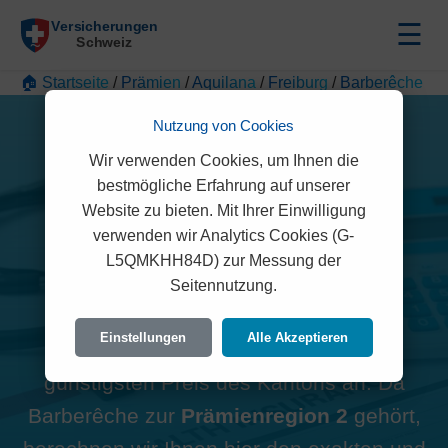
☰
🏠 Startseite
/
Prämien
/
Aquilana
/
Freiburg
/
Barberêche
Nutzung von Cookies
Wir verwenden Cookies, um Ihnen die
bestmögliche Erfahrung auf unserer
Alle Aquilana Prämien in
Website zu bieten. Mit Ihrer Einwilligung
verwenden wir Analytics Cookies (G-
Barberêche (1783)
L5QMKHH84D) zur Messung der
Seitennutzung.
Hinweis zur Region:
Viele
Einstellungen
Alle Akzeptieren
Vergleichsportale zeigen oft den
günstigsten Preis des Kantons an. Da
Barberêche zur
Prämienregion 2
gehört,