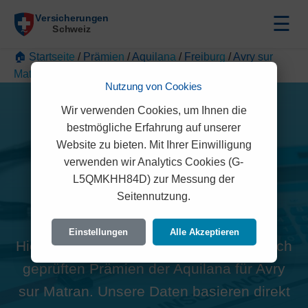
☰
🏠 Startseite
/
Prämien
/
Aquilana
/
Freiburg
/
Avry sur
Matran
Nutzung von Cookies
Wir verwenden Cookies, um Ihnen die
bestmögliche Erfahrung auf unserer
Website zu bieten. Mit Ihrer Einwilligung
verwenden wir Analytics Cookies (G-
Alle Aquilana Prämien in
L5QMKHH84D) zur Messung der
Seitennutzung.
Avry sur Matran (1754)
Einstellungen
Alle Akzeptieren
Hier finden Sie die offiziellen und rechtlich
geprüften Prämien der Aquilana für Avry
sur Matran. Unsere Daten basieren direkt