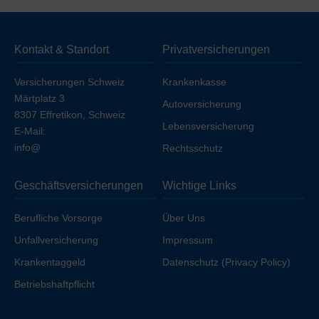
Deckung
ohne Unfall (unfallausgeschlossen)
. Wenn
Sie die Unfalldeckung einschließen möchten, erhöht
sich die Prämie geringfügig, sofern Sie nicht bereits über
Kontakt & Standort
Privatversicherungen
Ihren Arbeitgeber unfallversichert sind.
Versicherungen Schweiz
Krankenkasse
Märtplatz 3
Autoversicherung
8307 Effretikon, Schweiz
Lebensversicherung
E-Mail:
info@
Rechtsschutz
Geschäftsversicherungen
Wichtige Links
Berufliche Vorsorge
Über Uns
Unfallversicherung
Impressum
Krankentaggeld
Datenschutz (Privacy Policy)
Betriebshaftpflicht