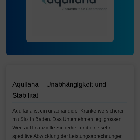
Mit Unfalldeckung:
Ohne Unfalldeckung:
150.75
147.05
Mit Unfalldeckung:
158.45
Standard Modell:
Grundversicherung
Ohne Unfalldeckung:
152.45
Mit Unfalldeckung:
164.25
Aquilana – Unabhängigkeit und
Stabilität
Aquilana ist ein unabhängiger Krankenversicherer
mit Sitz in Baden. Das Unternehmen legt grossen
Wert auf finanzielle Sicherheit und eine sehr
speditive Abwicklung der Leistungsabrechnungen