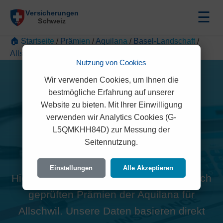
☰
🏠 Startseite
/
Prämien
/
Aquilana
/
Basel-Landschaft
/
Allschwil
Nutzung von Cookies
Wir verwenden Cookies, um Ihnen die
bestmögliche Erfahrung auf unserer
Website zu bieten. Mit Ihrer Einwilligung
verwenden wir Analytics Cookies (G-
Alle Aquilana Prämien in
L5QMKHH84D) zur Messung der
Seitennutzung.
Allschwil (4123)
Einstellungen
Alle Akzeptieren
Hier finden Sie die offiziellen und rechtlich
geprüften Prämien der Aquilana für
Allschwil. Unsere Daten basieren direkt