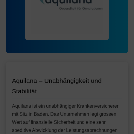
Mit Unfalldeckung:
Ohne Unfalldeckung:
150.75
147.05
Mit Unfalldeckung:
158.45
Standard Modell:
Grundversicherung
Ohne Unfalldeckung:
152.45
Mit Unfalldeckung:
164.25
Aquilana – Unabhängigkeit und
Stabilität
Aquilana ist ein unabhängiger Krankenversicherer
mit Sitz in Baden. Das Unternehmen legt grossen
Wert auf finanzielle Sicherheit und eine sehr
speditive Abwicklung der Leistungsabrechnungen