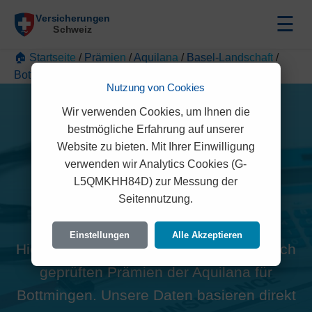
☰
🏠 Startseite
/
Prämien
/
Aquilana
/
Basel-Landschaft
/
Bottmingen
Nutzung von Cookies
Wir verwenden Cookies, um Ihnen die
bestmögliche Erfahrung auf unserer
Website zu bieten. Mit Ihrer Einwilligung
verwenden wir Analytics Cookies (G-
Alle Aquilana Prämien in
L5QMKHH84D) zur Messung der
Seitennutzung.
Bottmingen (4103)
Einstellungen
Alle Akzeptieren
Hier finden Sie die offiziellen und rechtlich
geprüften Prämien der Aquilana für
Bottmingen. Unsere Daten basieren direkt