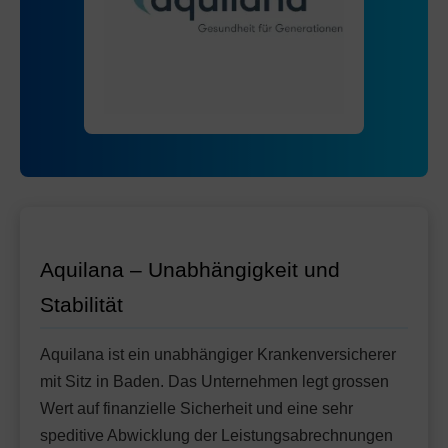
Mit Unfalldeckung:
Ohne Unfalldeckung:
150.75
147.05
Mit Unfalldeckung:
158.45
Standard Modell:
Grundversicherung
Ohne Unfalldeckung:
152.45
Mit Unfalldeckung:
164.25
Aquilana – Unabhängigkeit und
Stabilität
Aquilana ist ein unabhängiger Krankenversicherer
mit Sitz in Baden. Das Unternehmen legt grossen
Wert auf finanzielle Sicherheit und eine sehr
speditive Abwicklung der Leistungsabrechnungen