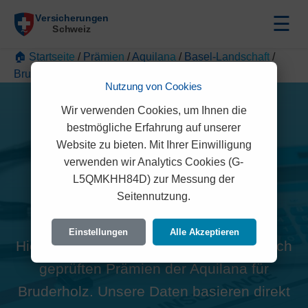
☰
🏠 Startseite
/
Prämien
/
Aquilana
/
Basel-Landschaft
/
Bruderholz
Nutzung von Cookies
Wir verwenden Cookies, um Ihnen die
bestmögliche Erfahrung auf unserer
Website zu bieten. Mit Ihrer Einwilligung
verwenden wir Analytics Cookies (G-
Alle Aquilana Prämien in
L5QMKHH84D) zur Messung der
Seitennutzung.
Bruderholz (4101)
Einstellungen
Alle Akzeptieren
Hier finden Sie die offiziellen und rechtlich
geprüften Prämien der Aquilana für
Bruderholz. Unsere Daten basieren direkt