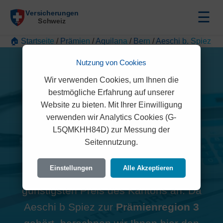
☰
🏠 Startseite
/
Prämien
/
Aquilana
/
Bern
/
Aeschi b. Spiez
Nutzung von Cookies
Wir verwenden Cookies, um Ihnen die
bestmögliche Erfahrung auf unserer
Alle Aquilana Prämien in
Website zu bieten. Mit Ihrer Einwilligung
verwenden wir Analytics Cookies (G-
Aeschi b Spiez (3703)
L5QMKHH84D) zur Messung der
Seitennutzung.
Hinweis zur Region:
Viele
Einstellungen
Alle Akzeptieren
Vergleichsportale zeigen oft den
günstigsten Preis des Kantons an. Da
Aeschi b Spiez zur
Prämienregion 3