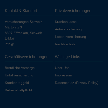
Sie die Unfalldeckung einschließen möchten, erhöht
sich die Prämie geringfügig, sofern Sie nicht bereits über
Kontakt & Standort
Privatversicherungen
Ihren Arbeitgeber unfallversichert sind.
Versicherungen Schweiz
Krankenkasse
Märtplatz 3
Autoversicherung
8307 Effretikon, Schweiz
Lebensversicherung
E-Mail:
info@
Rechtsschutz
Geschäftsversicherungen
Wichtige Links
Berufliche Vorsorge
Über Uns
Unfallversicherung
Impressum
Krankentaggeld
Datenschutz (Privacy Policy)
Betriebshaftpflicht