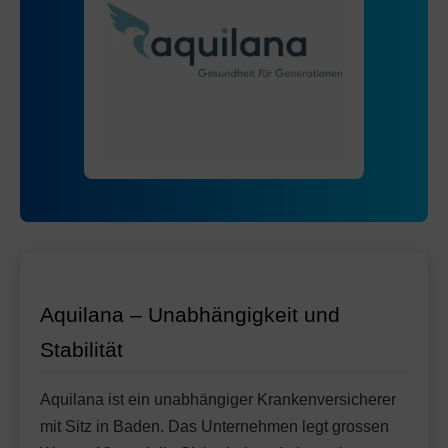
Mit Unfalldeckung:
113.05
Ohne Unfalldeckung:
103.55
Standard Modell:
Grundversicherung
Mit Unfalldeckung:
Ohne Unfalldeckung:
111.65
110.25
Mit Unfalldeckung:
118.85
Standard Modell:
Grundversicherung
Ohne Unfalldeckung:
115.65
Mit Unfalldeckung:
124.65
Aquilana – Unabhängigkeit und
Stabilität
Aquilana ist ein unabhängiger Krankenversicherer
mit Sitz in Baden. Das Unternehmen legt grossen