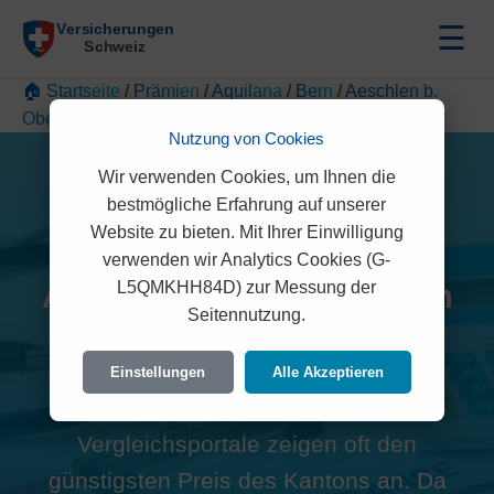
☰
🏠 Startseite
/
Prämien
/
Aquilana
/
Bern
/
Aeschlen b.
Oberdiessbach
Nutzung von Cookies
Wir verwenden Cookies, um Ihnen die
bestmögliche Erfahrung auf unserer
Website zu bieten. Mit Ihrer Einwilligung
Alle Aquilana Prämien in
verwenden wir Analytics Cookies (G-
L5QMKHH84D) zur Messung der
Aeschlen b Oberdiessbach
Seitennutzung.
(3672)
Einstellungen
Alle Akzeptieren
Hinweis zur Region:
Viele
Vergleichsportale zeigen oft den
günstigsten Preis des Kantons an. Da