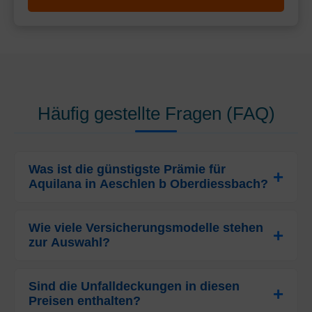
Häufig gestellte Fragen (FAQ)
Was ist die günstigste Prämie für
Aquilana in Aeschlen b Oberdiessbach?
Die günstigste monatliche Prämie für
Erwachsene (ab
26 Jahren)
Wie viele Versicherungsmodelle stehen
beträgt bei Aquilana in Aeschlen b
zur Auswahl?
Oberdiessbach aktuell
CHF 382.25
. Dieser Wert basiert
auf dem Modell Weitere Modelle mit einer Franchise von
In der Region Aeschlen b Oberdiessbach
CHF 2500 und inklusive des gesetzlichen VOC-Abzugs.
(Prämienregion 2) bietet die Aquilana insgesamt
Sind die Unfalldeckungen in diesen
18
Preisen enthalten?
verschiedene Modelle
für Erwachsene an. Dazu