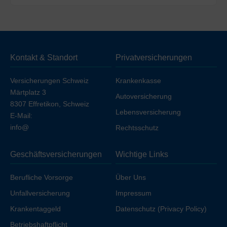
gehören unter anderem Hausarzt-, HMO- und Standard-
Die oben genannten Preise beziehen sich auf die
Tarife.
Deckung
ohne Unfall (unfallausgeschlossen)
. Wenn
Sie die Unfalldeckung einschließen möchten, erhöht
sich die Prämie geringfügig, sofern Sie nicht bereits über
Kontakt & Standort
Privatversicherungen
Ihren Arbeitgeber unfallversichert sind.
Versicherungen Schweiz
Krankenkasse
Märtplatz 3
Autoversicherung
8307 Effretikon, Schweiz
Lebensversicherung
E-Mail:
info@
Rechtsschutz
Geschäftsversicherungen
Wichtige Links
Berufliche Vorsorge
Über Uns
Unfallversicherung
Impressum
Krankentaggeld
Datenschutz (Privacy Policy)
Betriebshaftpflicht