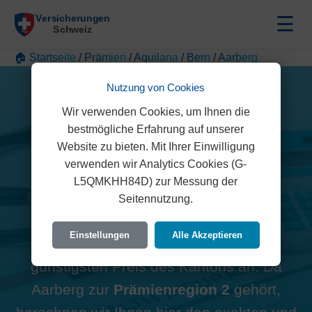
☰
🏠 Startseite
/
Prämien
/
Aquilana
/
Bern
/
Aarberg
Nutzung von Cookies
Wir verwenden Cookies, um Ihnen die
bestmögliche Erfahrung auf unserer
Alle Aquilana Prämien in
Website zu bieten. Mit Ihrer Einwilligung
verwenden wir Analytics Cookies (G-
Aarberg (3270)
L5QMKHH84D) zur Messung der
Seitennutzung.
Hinweis zur Region:
Viele
Einstellungen
Alle Akzeptieren
Vergleichsportale zeigen oft den
günstigsten Preis des Kantons an. Da
Aarberg zur
Prämienregion 2
gehört,