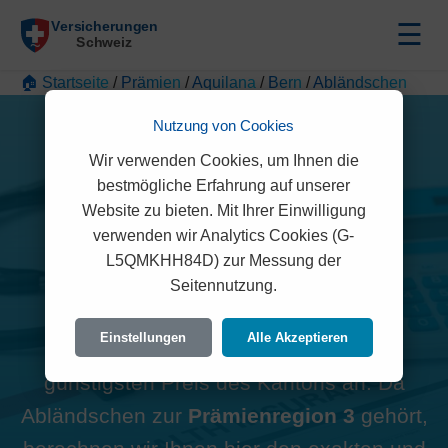
☰
🏠 Startseite
/
Prämien
/
Aquilana
/
Bern
/
Abländschen
Nutzung von Cookies
Wir verwenden Cookies, um Ihnen die
bestmögliche Erfahrung auf unserer
Alle Aquilana Prämien in
Website zu bieten. Mit Ihrer Einwilligung
verwenden wir Analytics Cookies (G-
Abländschen (1657)
L5QMKHH84D) zur Messung der
Seitennutzung.
Hinweis zur Region:
Viele
Einstellungen
Alle Akzeptieren
Vergleichsportale zeigen oft den
günstigsten Preis des Kantons an. Da
Abländschen zur
Prämienregion 3
gehört,