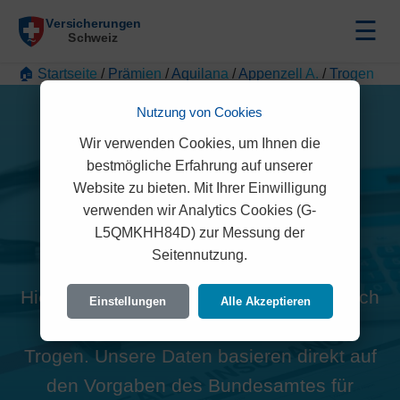
☰
🏠 Startseite
/
Prämien
/
Aquilana
/
Appenzell A.
/
Trogen
Nutzung von Cookies
Wir verwenden Cookies, um Ihnen die
bestmögliche Erfahrung auf unserer
Website zu bieten. Mit Ihrer Einwilligung
Alle Aquilana Prämien in
verwenden wir Analytics Cookies (G-
L5QMKHH84D) zur Messung der
Trogen (9043)
Seitennutzung.
Hier finden Sie die offiziellen und rechtlich
Einstellungen
Alle Akzeptieren
geprüften Prämien der Aquilana für
Trogen. Unsere Daten basieren direkt auf
den Vorgaben des Bundesamtes für