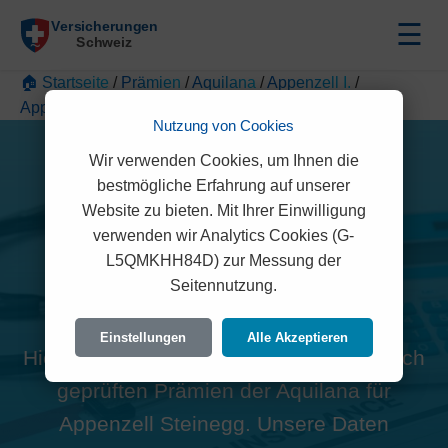
☰
🏠 Startseite
/
Prämien
/
Aquilana
/
Appenzell I.
/
Appenzell Steinegg
Nutzung von Cookies
Wir verwenden Cookies, um Ihnen die
bestmögliche Erfahrung auf unserer
Website zu bieten. Mit Ihrer Einwilligung
verwenden wir Analytics Cookies (G-
Alle Aquilana Prämien in
L5QMKHH84D) zur Messung der
Seitennutzung.
Appenzell Steinegg (9050)
Einstellungen
Alle Akzeptieren
Hier finden Sie die offiziellen und rechtlich
geprüften Prämien der Aquilana für
Appenzell Steinegg. Unsere Daten