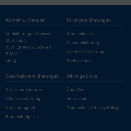
Deckung
ohne Unfall (unfallausgeschlossen)
. Wenn
Sie die Unfalldeckung einschließen möchten, erhöht
sich die Prämie geringfügig, sofern Sie nicht bereits über
Kontakt & Standort
Privatversicherungen
Ihren Arbeitgeber unfallversichert sind.
Versicherungen Schweiz
Krankenkasse
Märtplatz 3
Autoversicherung
8307 Effretikon, Schweiz
Lebensversicherung
E-Mail:
info@
Rechtsschutz
Geschäftsversicherungen
Wichtige Links
Berufliche Vorsorge
Über Uns
Unfallversicherung
Impressum
Krankentaggeld
Datenschutz (Privacy Policy)
Betriebshaftpflicht