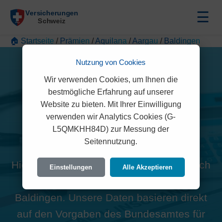
☰
🏠 Startseite
/
Prämien
/
Aquilana
/
Aargau
/
Baldingen
Nutzung von Cookies
Wir verwenden Cookies, um Ihnen die
bestmögliche Erfahrung auf unserer
Website zu bieten. Mit Ihrer Einwilligung
Alle Aquilana Prämien in
verwenden wir Analytics Cookies (G-
L5QMKHH84D) zur Messung der
Baldingen (5333)
Seitennutzung.
Hier finden Sie die offiziellen und rechtlich
Einstellungen
Alle Akzeptieren
geprüften Prämien der Aquilana für
Baldingen. Unsere Daten basieren direkt
auf den Vorgaben des Bundesamtes für