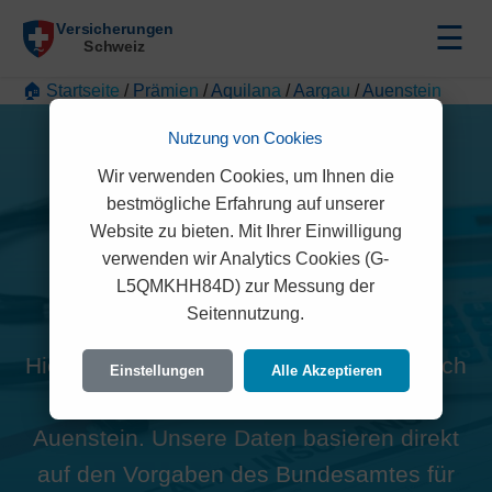
☰
🏠 Startseite
/
Prämien
/
Aquilana
/
Aargau
/
Auenstein
Nutzung von Cookies
Wir verwenden Cookies, um Ihnen die
bestmögliche Erfahrung auf unserer
Website zu bieten. Mit Ihrer Einwilligung
Alle Aquilana Prämien in
verwenden wir Analytics Cookies (G-
L5QMKHH84D) zur Messung der
Auenstein (5105)
Seitennutzung.
Hier finden Sie die offiziellen und rechtlich
Einstellungen
Alle Akzeptieren
geprüften Prämien der Aquilana für
Auenstein. Unsere Daten basieren direkt
auf den Vorgaben des Bundesamtes für