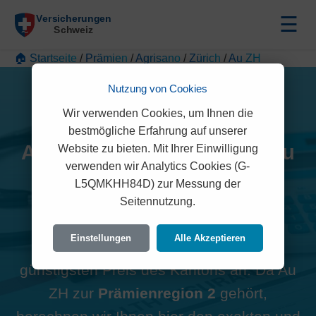
☰
🏠 Startseite
/
Prämien
/
Agrisano
/
Zürich
/
Au ZH
Nutzung von Cookies
Wir verwenden Cookies, um Ihnen die
bestmögliche Erfahrung auf unserer
Alle Agrisano Prämien in Au
Website zu bieten. Mit Ihrer Einwilligung
verwenden wir Analytics Cookies (G-
ZH (8804)
L5QMKHH84D) zur Messung der
Seitennutzung.
Hinweis zur Region:
Viele
Einstellungen
Alle Akzeptieren
Vergleichsportale zeigen oft den
günstigsten Preis des Kantons an. Da Au
ZH zur
Prämienregion 2
gehört,