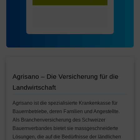
Mit Unfalldeckung:
Ohne Unfalldeckung:
94.35
92.05
HMO Modell:
AGRIeco
Mit Unfalldeckung:
97.15
Ohne Unfalldeckung:
99.55
Standard Modell:
Grundversicherung
Mit Unfalldeckung:
Ohne Unfalldeckung:
105.05
97.55
Mit Unfalldeckung:
102.95
Standard Modell:
Grundversicherung
Ohne Unfalldeckung:
108.65
Mit Unfalldeckung:
114.65
Agrisano – Die Versicherung für die
Landwirtschaft
Agrisano ist die spezialisierte Krankenkasse für
Bauernbetriebe, deren Familien und Angestellte.
Als Branchenversicherung des Schweizer
Bauernverbandes bietet sie massgeschneiderte
Lösungen, die auf die Bedürfnisse der ländlichen