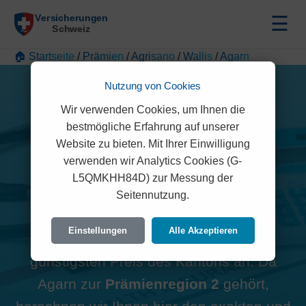
☰
🏠 Startseite
/
Prämien
/
Agrisano
/
Wallis
/
Agarn
Nutzung von Cookies
Wir verwenden Cookies, um Ihnen die
bestmögliche Erfahrung auf unserer
Alle Agrisano Prämien in
Website zu bieten. Mit Ihrer Einwilligung
verwenden wir Analytics Cookies (G-
Agarn (3951)
L5QMKHH84D) zur Messung der
Seitennutzung.
Hinweis zur Region:
Viele
Einstellungen
Alle Akzeptieren
Vergleichsportale zeigen oft den
günstigsten Preis des Kantons an. Da
Agarn zur
Prämienregion 2
gehört,