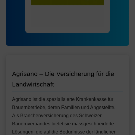
Mit Unfalldeckung:
Ohne Unfalldeckung:
79.65
76.95
HMO Modell:
AGRIeco
Mit Unfalldeckung:
81.25
Ohne Unfalldeckung:
85.65
Standard Modell:
Grundversicherung
Mit Unfalldeckung:
Ohne Unfalldeckung:
90.45
82.45
Mit Unfalldeckung:
87.05
Standard Modell:
Grundversicherung
Ohne Unfalldeckung:
93.55
Mit Unfalldeckung:
98.75
Agrisano – Die Versicherung für die
Landwirtschaft
Agrisano ist die spezialisierte Krankenkasse für
Bauernbetriebe, deren Familien und Angestellte.
Als Branchenversicherung des Schweizer
Bauernverbandes bietet sie massgeschneiderte
Lösungen, die auf die Bedürfnisse der ländlichen