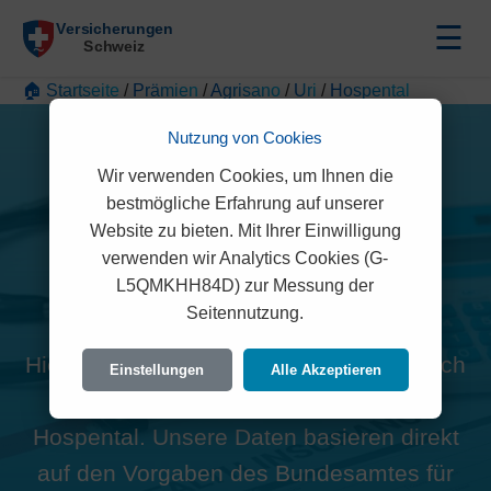
☰
🏠 Startseite
/
Prämien
/
Agrisano
/
Uri
/
Hospental
Nutzung von Cookies
Wir verwenden Cookies, um Ihnen die
bestmögliche Erfahrung auf unserer
Website zu bieten. Mit Ihrer Einwilligung
Alle Agrisano Prämien in
verwenden wir Analytics Cookies (G-
L5QMKHH84D) zur Messung der
Hospental (6493)
Seitennutzung.
Hier finden Sie die offiziellen und rechtlich
Einstellungen
Alle Akzeptieren
geprüften Prämien der Agrisano für
Hospental. Unsere Daten basieren direkt
auf den Vorgaben des Bundesamtes für