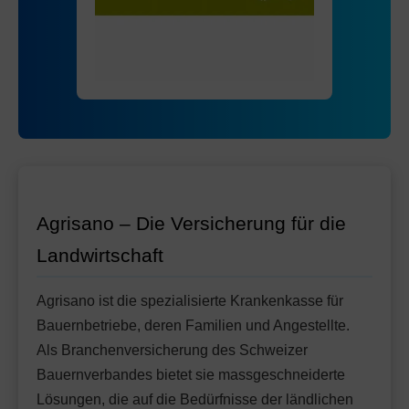
Mit Unfalldeckung:
Ohne Unfalldeckung:
72.65
69.75
HMO Modell:
AGRIeco
Mit Unfalldeckung:
73.65
Ohne Unfalldeckung:
79.05
Standard Modell:
Grundversicherung
Mit Unfalldeckung:
Ohne Unfalldeckung:
83.45
75.25
Mit Unfalldeckung:
79.45
Standard Modell:
Grundversicherung
Ohne Unfalldeckung:
86.35
Mit Unfalldeckung:
91.15
Agrisano – Die Versicherung für die
Landwirtschaft
Agrisano ist die spezialisierte Krankenkasse für
Bauernbetriebe, deren Familien und Angestellte.
Als Branchenversicherung des Schweizer
Bauernverbandes bietet sie massgeschneiderte
Lösungen, die auf die Bedürfnisse der ländlichen