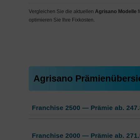
Vergleichen Sie die aktuellen
Agrisano Modelle
f
optimieren Sie Ihre Fixkosten.
Agrisano Prämienübersi
Franchise 2500 — Prämie ab.
247.
Weitere Modelle Modell:
AGRIsma
Franchise 2000 — Prämie ab.
271.
Ohne Unfalldeckung:
247.85