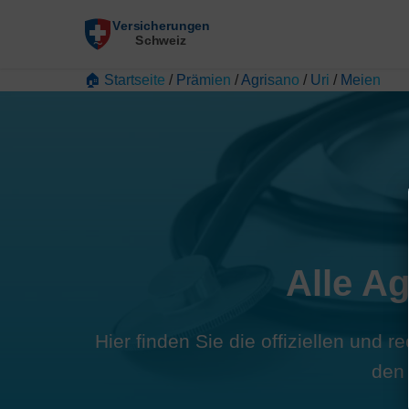
🏠 Startseite
/
Prämien
/
Agrisano
/
Uri
/
Meien
Alle A
Hier finden Sie die offiziellen und 
den