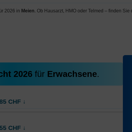
ür 2026 in
Meien
. Ob Hausarzt, HMO oder Telmed – finden Sie 
cht 2026
für
Erwachsene
.
85
CHF
↓
rt
Weitere Modelle Modell:
AGRIcontact
55
CHF
↓
Ohne Unfalldeckung:
261.05