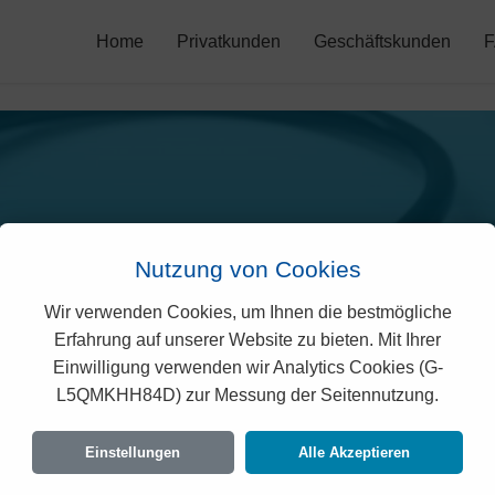
Home
Privatkunden
Geschäftskunden
Nutzung von Cookies
Wir verwenden Cookies, um Ihnen die bestmögliche
grisano Prämien in Meien
Erfahrung auf unserer Website zu bieten. Mit Ihrer
Einwilligung verwenden wir Analytics Cookies (G-
L5QMKHH84D) zur Messung der Seitennutzung.
rechtlich geprüften Prämien der Agrisano für Me
 Vorgaben des Bundesamtes für Gesundheit (B
Einstellungen
Alle Akzeptieren