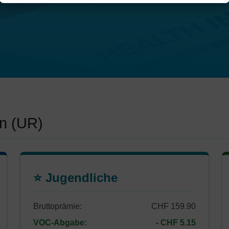
en (UR)
⭐ Jugendliche
Bruttoprämie:
CHF 159.90
VOC-Abgabe:
- CHF 5.15