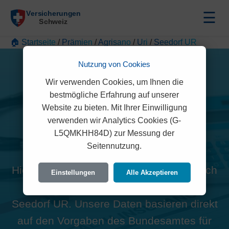
☰
🏠 Startseite
/
Prämien
/
Agrisano
/
Uri
/
Seedorf UR
Nutzung von Cookies
Wir verwenden Cookies, um Ihnen die
bestmögliche Erfahrung auf unserer
Website zu bieten. Mit Ihrer Einwilligung
Alle Agrisano Prämien in
verwenden wir Analytics Cookies (G-
L5QMKHH84D) zur Messung der
Seedorf UR (6462)
Seitennutzung.
Hier finden Sie die offiziellen und rechtlich
Einstellungen
Alle Akzeptieren
geprüften Prämien der Agrisano für
Seedorf UR. Unsere Daten basieren direkt
auf den Vorgaben des Bundesamtes für