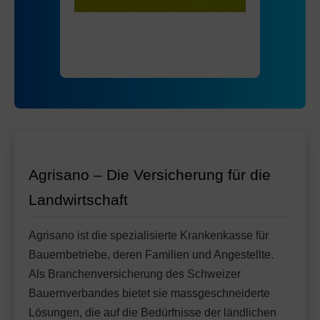
Mit Unfalldeckung:
Ohne Unfalldeckung:
72.65
69.75
HMO Modell:
AGRIeco
Mit Unfalldeckung:
73.65
Ohne Unfalldeckung:
79.05
Standard Modell:
Grundversicherung
Mit Unfalldeckung:
Ohne Unfalldeckung:
83.45
75.25
Mit Unfalldeckung:
79.45
Standard Modell:
Grundversicherung
Ohne Unfalldeckung:
86.35
Mit Unfalldeckung:
91.15
Agrisano – Die Versicherung für die
Landwirtschaft
Agrisano ist die spezialisierte Krankenkasse für
Bauernbetriebe, deren Familien und Angestellte.
Als Branchenversicherung des Schweizer
Bauernverbandes bietet sie massgeschneiderte
Lösungen, die auf die Bedürfnisse der ländlichen