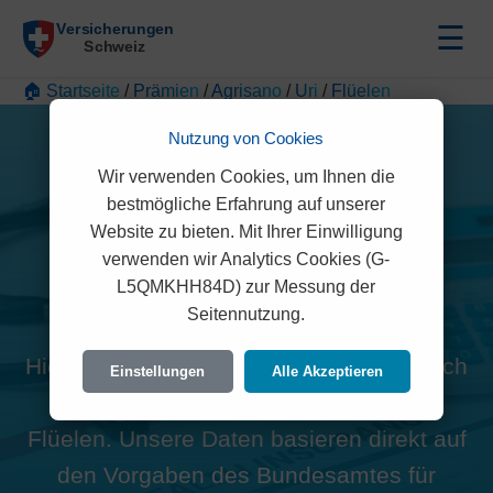
☰
🏠 Startseite
/
Prämien
/
Agrisano
/
Uri
/
Flüelen
Nutzung von Cookies
Wir verwenden Cookies, um Ihnen die
bestmögliche Erfahrung auf unserer
Website zu bieten. Mit Ihrer Einwilligung
Alle Agrisano Prämien in
verwenden wir Analytics Cookies (G-
L5QMKHH84D) zur Messung der
Flüelen (6454)
Seitennutzung.
Hier finden Sie die offiziellen und rechtlich
Einstellungen
Alle Akzeptieren
geprüften Prämien der Agrisano für
Flüelen. Unsere Daten basieren direkt auf
den Vorgaben des Bundesamtes für