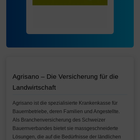
Mit Unfalldeckung:
Ohne Unfalldeckung:
72.65
69.75
HMO Modell:
AGRIeco
Mit Unfalldeckung:
73.65
Ohne Unfalldeckung:
79.05
Standard Modell:
Grundversicherung
Mit Unfalldeckung:
Ohne Unfalldeckung:
83.45
75.25
Mit Unfalldeckung:
79.45
Standard Modell:
Grundversicherung
Ohne Unfalldeckung:
86.35
Mit Unfalldeckung:
91.15
Agrisano – Die Versicherung für die
Landwirtschaft
Agrisano ist die spezialisierte Krankenkasse für
Bauernbetriebe, deren Familien und Angestellte.
Als Branchenversicherung des Schweizer
Bauernverbandes bietet sie massgeschneiderte
Lösungen, die auf die Bedürfnisse der ländlichen