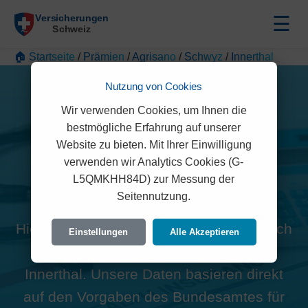
☰
🏠 Startseite
/
Prämien
/
Agrisano
/
Schwyz
/
Innerthal
Nutzung von Cookies
Wir verwenden Cookies, um Ihnen die
bestmögliche Erfahrung auf unserer
Website zu bieten. Mit Ihrer Einwilligung
Alle Agrisano Prämien in
verwenden wir Analytics Cookies (G-
L5QMKHH84D) zur Messung der
Innerthal (8858)
Seitennutzung.
Hier finden Sie die offiziellen und rechtlich
Einstellungen
Alle Akzeptieren
geprüften Prämien der Agrisano für
Innerthal. Unsere Daten basieren direkt
auf den Vorgaben des Bundesamtes für