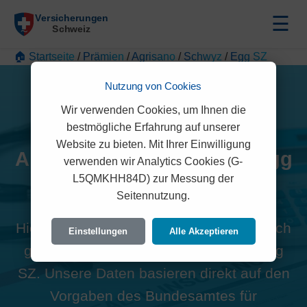
☰
🏠 Startseite
/
Prämien
/
Agrisano
/
Schwyz
/
Egg SZ
Nutzung von Cookies
Wir verwenden Cookies, um Ihnen die
bestmögliche Erfahrung auf unserer
Website zu bieten. Mit Ihrer Einwilligung
Alle Agrisano Prämien in Egg
verwenden wir Analytics Cookies (G-
L5QMKHH84D) zur Messung der
SZ (8847)
Seitennutzung.
Hier finden Sie die offiziellen und rechtlich
Einstellungen
Alle Akzeptieren
geprüften Prämien der Agrisano für Egg
SZ. Unsere Daten basieren direkt auf den
Vorgaben des Bundesamtes für