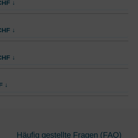
CHF
↓
Ohne Unfalldeckung:
58.75
ng
Mit Unfalldeckung:
62.15
rt
HMO Modell:
AGRIeco
CHF
↓
Ohne Unfalldeckung:
64.05
ng
Mit Unfalldeckung:
67.65
rt
HMO Modell:
AGRIeco
CHF
↓
Ohne Unfalldeckung:
69.05
ng
Mit Unfalldeckung:
72.95
rt
HMO Modell:
AGRIeco
F
↓
Ohne Unfalldeckung:
74.05
ng
Mit Unfalldeckung:
78.25
rt
HMO Modell:
AGRIeco
Ohne Unfalldeckung:
84.35
ng
Mit Unfalldeckung:
89.05
Häufig gestellte Fragen (FAQ)