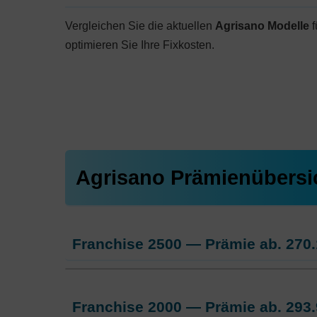
Vergleichen Sie die aktuellen
Agrisano Modelle
f
optimieren Sie Ihre Fixkosten.
Agrisano Prämienübersi
Franchise 2500 — Prämie ab.
270.
Weitere Modelle Modell:
AGRIsma
Franchise 2000 — Prämie ab.
293.
Ohne Unfalldeckung:
270.15