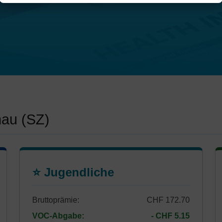
nau (SZ)
⭐ Jugendliche
Bruttoprämie:
CHF 172.70
VOC-Abgabe:
- CHF 5.15