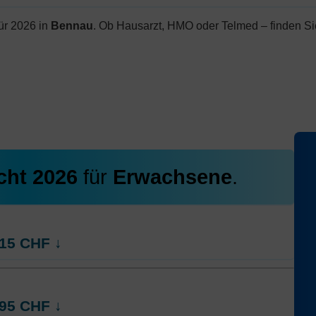
ür 2026 in
Bennau
. Ob Hausarzt, HMO oder Telmed – finden Si
cht 2026
für
Erwachsene
.
15
CHF
↓
rt
HMO Modell:
AGRIeco
95
CHF
↓
Ohne Unfalldeckung:
289.35