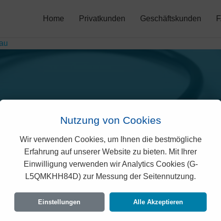
Home
Privatkunden
Geschäftskunden
au
Nutzung von Cookies
Wir verwenden Cookies, um Ihnen die bestmögliche
risano Prämien in Benna
Erfahrung auf unserer Website zu bieten. Mit Ihrer
Einwilligung verwenden wir Analytics Cookies (G-
L5QMKHH84D) zur Messung der Seitennutzung.
rechtlich geprüften Prämien der Agrisano für Ben
 Vorgaben des Bundesamtes für Gesundheit (B
Einstellungen
Alle Akzeptieren