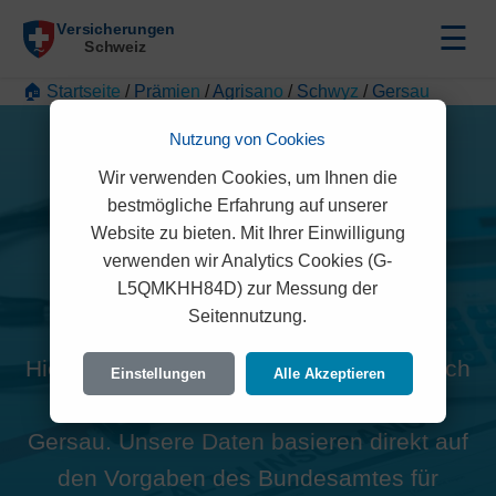
☰
🏠 Startseite
/
Prämien
/
Agrisano
/
Schwyz
/
Gersau
Nutzung von Cookies
Wir verwenden Cookies, um Ihnen die
bestmögliche Erfahrung auf unserer
Website zu bieten. Mit Ihrer Einwilligung
Alle Agrisano Prämien in
verwenden wir Analytics Cookies (G-
L5QMKHH84D) zur Messung der
Gersau (6442)
Seitennutzung.
Hier finden Sie die offiziellen und rechtlich
Einstellungen
Alle Akzeptieren
geprüften Prämien der Agrisano für
Gersau. Unsere Daten basieren direkt auf
den Vorgaben des Bundesamtes für